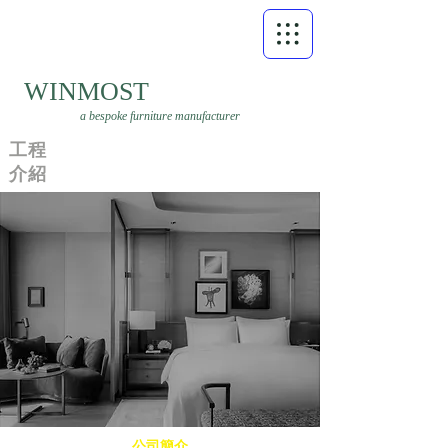
WINMOST
a bespoke furniture manufacturer
工程
​介紹
公司簡介