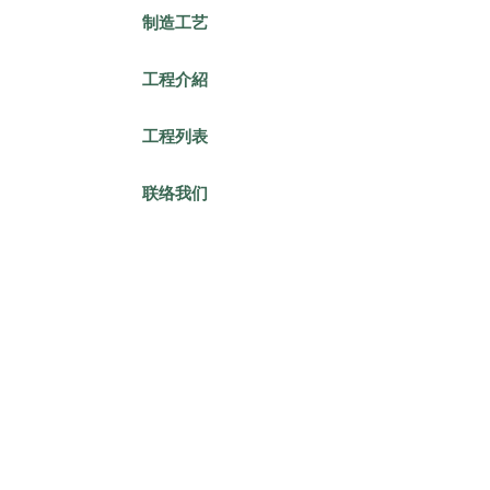
制造工艺
工程介紹
工程列表
联络我们
香港
上环永乐街177-183号
永德商业中心1501室
T
+852 2850 4488
E sales@winmost.com.hk
中国
广东省珠海市高栏港经济区
装备制造区南水大道 ​
邮编: 519050 ​
T
+86 756 7232018
E sales@winmost.com.hk